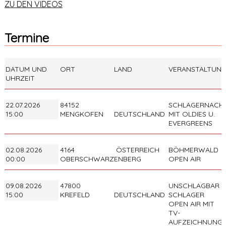
ZU DEN VIDEOS
Termine
DATUM UND
ORT
LAND
VERANSTALTUN
UHRZEIT
22.07.2026
84152
SCHLAGERNACH
15:00
MENGKOFEN
DEUTSCHLAND
MIT OLDIES U.
EVERGREENS
02.08.2026
4164
ÖSTERREICH
BÖHMERWALD
00:00
OBERSCHWARZENBERG
OPEN AIR
09.08.2026
47800
UNSCHLAGBAR
15:00
KREFELD
DEUTSCHLAND
SCHLAGER
OPEN AIR MIT
TV-
AUFZEICHNUNG